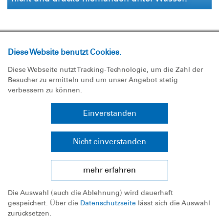
Diese Website benutzt Cookies.
Diese Webseite nutzt Tracking-Technologie, um die Zahl der
Besucher zu ermitteln und um unser Angebot stetig
verbessern zu können.
Einverstanden
Nicht einverstanden
mehr erfahren
Schwimmflügel, Schwimmtiere und
Die Auswahl (auch die Ablehnung) wird dauerhaft
Luftmatratze sind nicht sicher und schützen
gespeichert. Über die
Datenschutzseite
lässt sich die Auswahl
mich nicht vor dem Ertrinken.
zurücksetzen.