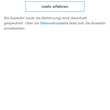
mehr erfahren
Die Auswahl (auch die Ablehnung) wird dauerhaft
gespeichert. Über die
Datenschutzseite
lässt sich die Auswahl
zurücksetzen.
Kurse und Sicherheit
Mitmachen
Die Ortsgruppe
DLRG - Deutsche
Lebens-Rettungs-Gesellschaft
Ortsgruppe Niederkrüchten e.V.
DLRG
in den sozialen Netzwerken