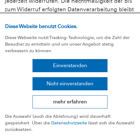
jederzeit widerrufen. Die Rechtmäßigkeit der bis
zum Widerruf erfolgten Datenverarbeitung bleibt
vom Widerruf unberührt.
Diese Website benutzt Cookies.
Widerspruchsrecht gegen die Datenerhebung in
Diese Webseite nutzt Tracking-Technologie, um die Zahl der
besonderen Fällen sowie gegen Direktwerbung
Besucher zu ermitteln und um unser Angebot stetig
(Art. 21 DSGVO)
verbessern zu können.
Wenn die Datenverarbeitung auf Grundlage von
Einverstanden
Art. 6 Abs. 1 lit. e oder f DSGVO erfolgt, haben
Sie jederzeit das Recht, aus Gründen, die sich
Nicht einverstanden
aus Ihrer besonderen Situation ergeben, gegen
die Verarbeitung Ihrer personenbezogenen Daten
mehr erfahren
Widerspruch einzulegen; dies gilt auch für ein
auf diese Bestimmungen gestütztes Profiling. Die
Die Auswahl (auch die Ablehnung) wird dauerhaft
jeweilige Rechtsgrundlage, auf denen eine
gespeichert. Über die
Datenschutzseite
lässt sich die Auswahl
Verarbeitung beruht, entnehmen Sie dieser
zurücksetzen.
Datenschutzerklärung. Wenn Sie Widerspruch